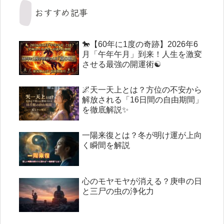
おすすめ記事
🐎【60年に1度の奇跡】2026年6
月「午年午月」到来！人生を激変
させる最強の開運術☯️
🌌天一天上とは？方位の不安から
解放される「16日間の自由期間」
を徹底解説✨
一陽来復とは？冬が明け運が上向
く瞬間を解説
心のモヤモヤが消える？庚申の日
と三尸の虫の浄化力