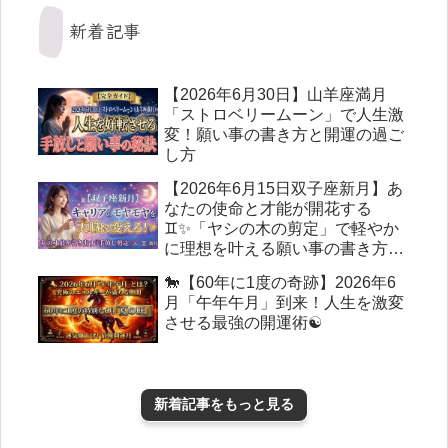
新着記事
【2026年6月30日】山羊座満月
「ストロベリームーン」で人生激
変！願い事の書き方と開運の過ご
し方
【2026年6月15日双子座新月】あ
なたの使命と才能が開花する
♊✨「ヤシの木の剪定」で軽やか
に理想を叶える願い事の書き方＆
ボイドタイム完全ガイド🌕✍️
🐎【60年に1度の奇跡】2026年6
月「午年午月」到来！人生を激変
させる最強の開運術☯️
新着記事をもっと見る