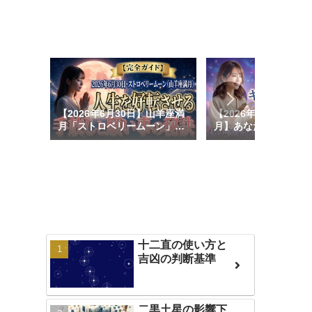
【2026年6月30日】山羊座満
【2026年6月15日双
月「ストロベリームーン」で
月】あなたの使命と才
人生激変！願い事の書き方と
花する♊✨「ヤシの木
開運の過ごし方
定」で軽やかに理想を
願い事の書き方＆ボイ
ム完全ガイド🌕✍️
十二直の使い方と
吉凶の判断基準
二黒土星の影響下