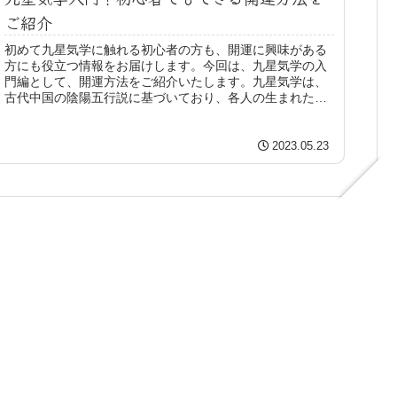
ご紹介
初めて九星気学に触れる初心者の方も、開運に興味がある
方にも役立つ情報をお届けします。今回は、九星気学の入
門編として、開運方法をご紹介いたします。九星気学は、
古代中国の陰陽五行説に基づいており、各人の生まれた
年、月、日、時間から出生図を作成し、その人にとっての
ラッキーカラー、ラッキーデイ、適職や適職は何かなどを
解析するものです。
2023.05.23