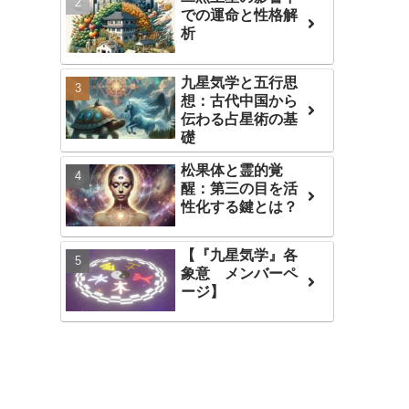
での運命と性格解
析
九星気学と五行思
想：古代中国から
伝わる占星術の基
礎
松果体と霊的覚
醒：第三の目を活
性化する鍵とは？
【『九星気学』各
象意 メンバーペ
ージ】