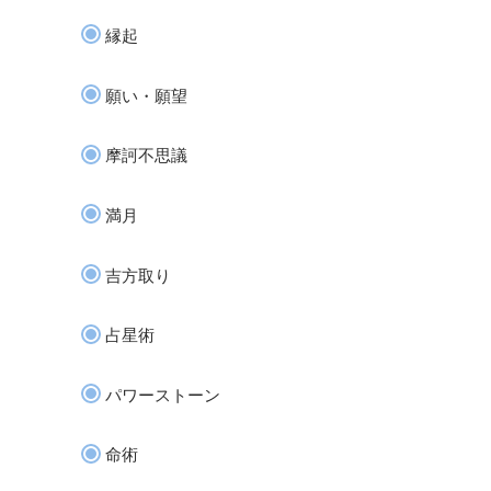
縁起
願い・願望
摩訶不思議
満月
吉方取り
占星術
パワーストーン
命術