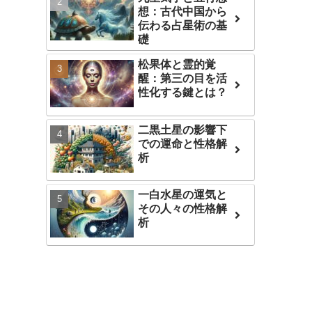
想：古代中国から
伝わる占星術の基
礎
松果体と霊的覚
醒：第三の目を活
性化する鍵とは？
二黒土星の影響下
での運命と性格解
析
一白水星の運気と
その人々の性格解
析