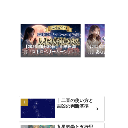
【2026年6月30日】山羊座満
【2026年6月15日双
月「ストロベリームーン」で
月】あなたの使命と才
人生激変！願い事の書き方と
花する♊✨「ヤシの木
開運の過ごし方
定」で軽やかに理想を
願い事の書き方＆ボイ
ム完全ガイド🌕✍️
十二直の使い方と
吉凶の判断基準
九星気学と五行思