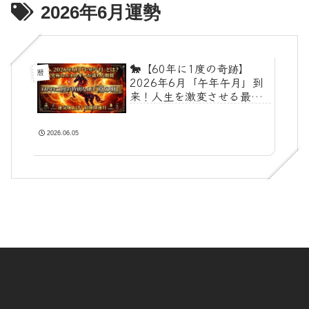
2026年6月運勢
🐎【60年に1度の奇跡】
暦
2026年6月「午年午月」到
来！人生を激変させる最強
の開運術☯️
2026.06.05